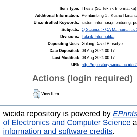
Item Type:
Thesis (S1 Teknik Informatika)
Additional Information:
Pembimbing 1 : Kusno Hariant
Uncontrolled Keywords:
sistem informasi,monitoring, per
Subjects:
Q Science > QA Mathematics 
Divisions:
Teknik Informatika
Depositing User:
Galang David Prasetyo
Date Deposited:
08 Aug 2024 00:17
Last Modified:
08 Aug 2024 00:17
URI:
http://repository.wicida.ac.id/id
Actions (login required)
View Item
wicida repository is powered by
EPrint
of Electronics and Computer Science
a
information and software credits
.