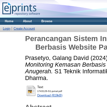
Home
About
Browse
Login
Create Account
Perancangan Sistem I
Berbasis Website Pa
Prasetyo, Galang David
(2024
Monitoring Kemasan Berbasis W
Anugerah.
S1 Teknik Informati
Dharma.
Text
1743126-S1-jurnal.pdf
Download (819kB)