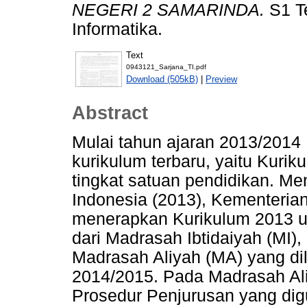
NEGERI 2 SAMARINDA.
S1 Te
Informatika.
Text
0943121_Sarjana_TI.pdf
Download (505kB)
|
Preview
Abstract
Mulai tahun ajaran 2013/201
kurikulum terbaru, yaitu Kuri
tingkat satuan pendidikan. M
Indonesia (2013), Kementeria
menerapkan Kurikulum 2013 un
dari Madrasah Ibtidaiyah (MI)
Madrasah Aliyah (MA) yang di
2014/2015. Pada Madrasah Ali
Prosedur Penjurusan yang di